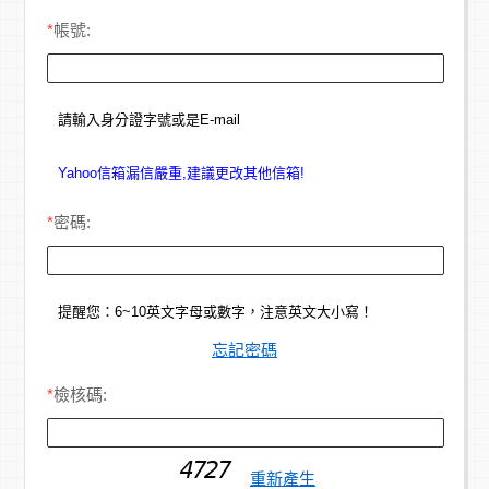
*
帳號:
請輸入身分證字號或是E-mail
Yahoo信箱漏信嚴重,建議更改其他信箱!
*
密碼:
提醒您：6~10英文字母或數字，注意英文大小寫！
忘記密碼
*
檢核碼:
重新產生