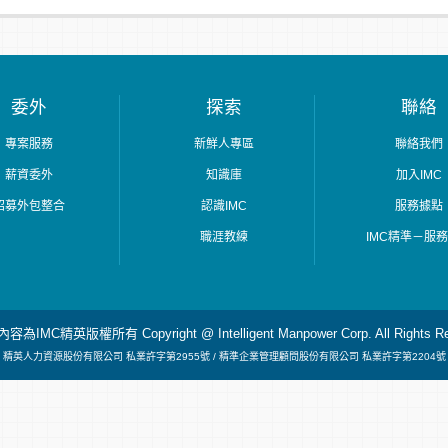
委外
探索
聯絡
專案服務
新鮮人專區
聯絡我們
薪資委外
知識庫
加入IMC
招募外包整合
認識IMC
服務據點
職涯教練
IMC精準－服
為IMC精英版權所有 Copyright @ Intelligent Manpower Corp. All Rights Re
精英人力資源股份有限公司 私業許字第2955號
/ 精準企業管理顧問股份有限公司 私業許字第2204號