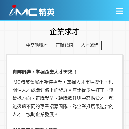
企業求才
中高階獵才
正職代招
人才派遣
與時俱進，掌握企業人才需求 ！
IMC精英發展出獨特專業，掌握人才市場變化，也
關注人才於職涯路上的發展。無論從學生打工、派
遣找方向、正職就業、轉職擢升與中高階獵才，都
能透過不同的專業招募團隊，為企業推薦最適合的
人才，協助企業發展。