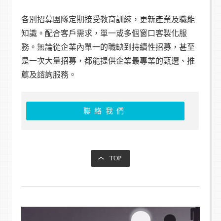
各別招募團隊定期接受教育訓練，更新產業及職能
知識。配合客戶需求，單一或多個窗口客製化服
務。無論從企業內單一的職缺到持續性招募，甚至
是一次大量招募，都能提供企業最專業的甄選、推
薦及諮詢服務。
聯絡我們
TOP