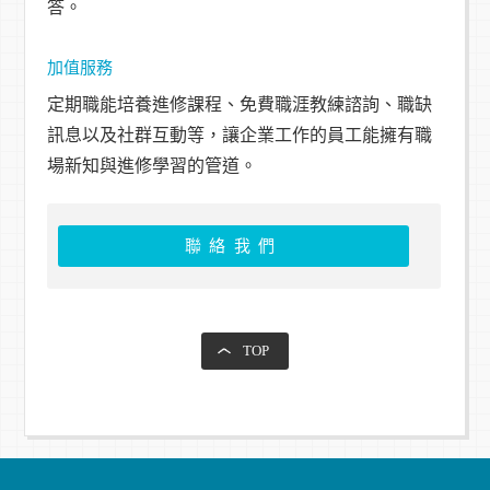
答。
加值服務
定期職能培養進修課程、免費職涯教練諮詢、職缺
訊息以及社群互動等，讓企業工作的員工能擁有職
場新知與進修學習的管道。
聯絡我們
TOP