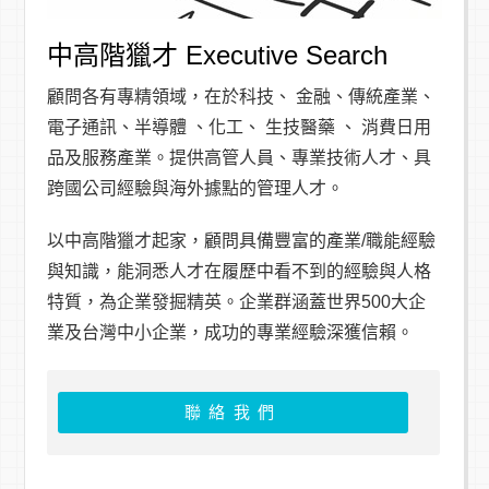
中高階獵才 Executive Search
顧問各有專精領域，在於科技、 金融、傳統產業、
電子通訊、半導體 、化工、 生技醫藥 、 消費日用
品及服務產業。提供高管人員、專業技術人才、具
跨國公司經驗與海外據點的管理人才。
以中高階獵才起家，顧問具備豐富的產業/職能經驗
與知識，能洞悉人才在履歷中看不到的經驗與人格
特質，為企業發掘精英。企業群涵蓋世界500大企
業及台灣中小企業，成功的專業經驗深獲信賴。
聯絡我們