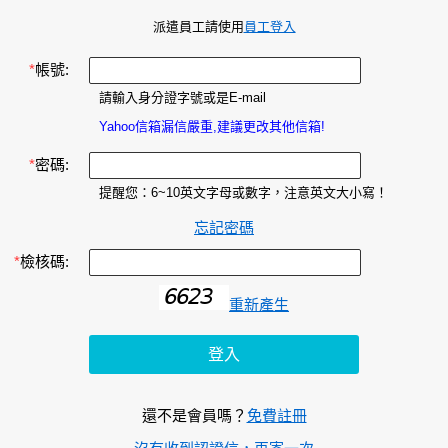
派遣員工請使用
員工登入
*
帳號:
請輸入身分證字號或是E-mail
Yahoo信箱漏信嚴重,建議更改其他信箱!
*
密碼:
提醒您：6~10英文字母或數字，注意英文大小寫！
忘記密碼
*
檢核碼:
重新產生
還不是會員嗎？
免費註冊