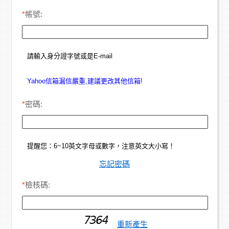
*
帳號:
請輸入身分證字號或是E-mail
Yahoo信箱漏信嚴重,建議更改其他信箱!
*
密碼:
提醒您：6~10英文字母或數字，注意英文大小寫！
忘記密碼
*
檢核碼:
重新產生